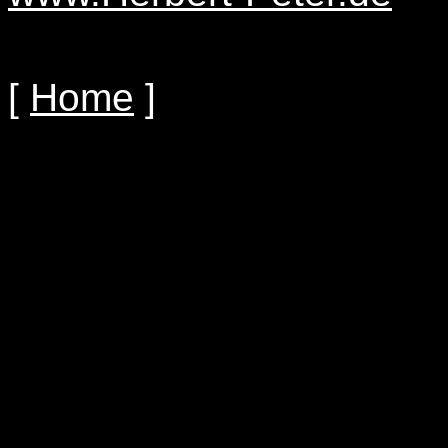
[
Home
]