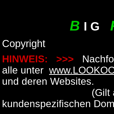
B
I G
Copyright
HINWEIS:
>>>
Nachfolg
alle unter
www.LOOKOO
und deren Websites.
(Gilt auch für
kundenspezifischen Dom